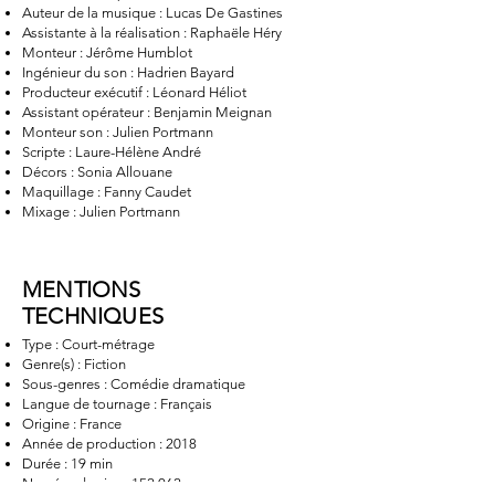
Auteur de la musique : Lucas De Gastines
Assistante à la réalisation : Raphaële Héry
Monteur : Jérôme Humblot
Ingénieur du son : Hadrien Bayard
Producteur exécutif : Léonard Héliot
Assistant opérateur : Benjamin Meignan
Monteur son : Julien Portmann
Scripte : Laure-Hélène André
Décors : Sonia Allouane
Maquillage : Fanny Caudet
Mixage : Julien Portmann
MENTIONS
TECHNIQUES
Type : Court-métrage
Genre(s) : Fiction
Sous-genres : Comédie dramatique
Langue de tournage : Français
Origine : France
Année de production : 2018
Durée : 19 min
Numéro de visa : 152.062