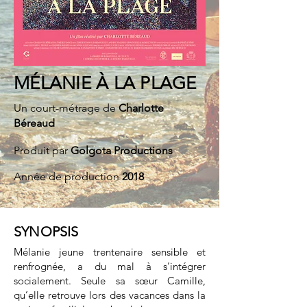
MÉLANIE À LA PLAGE
Un court-métrage de
Charlotte
Béreaud
Produit par
Golgota Productions
Année de production
2018
SYNOPSIS
Mélanie jeune trentenaire sensible et
renfrognée, a du mal à s’intégrer
socialement. Seule sa sœur Camille,
qu’elle retrouve lors des vacances dans la